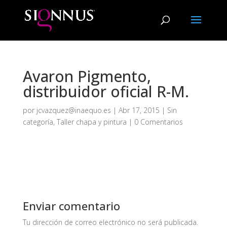
Avaron Pigmento,
distribuidor oficial R-M.
por
jcvazquez@inaequo.es
|
Abr 17, 2015
|
Sin
categoría
,
Taller chapa y pintura
|
0 Comentarios
Enviar comentario
Tu dirección de correo electrónico no será publicada.